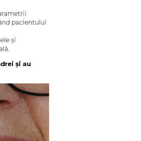
parametrii
țând pacientului
ele și
ală.
drei și au