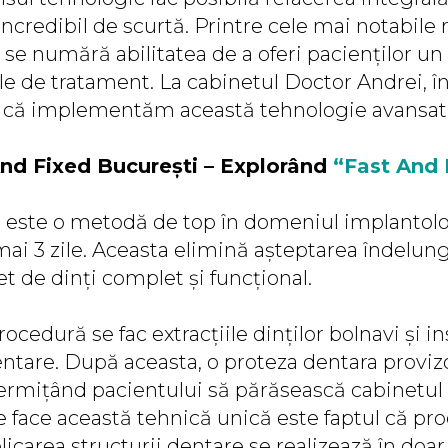
incredibil de scurtă. Printre cele mai notabile r
 se numără abilitatea de a oferi pacienților u
zile de tratament. La cabinetul Doctor Andrei, î
că implementăm această tehnologie avansat
nd Fixed București – Explorând
“
Fast And 
” este o metodă de top în domeniul implantolog
ai 3 zile. Aceasta elimină așteptarea îndelung
et de dinți complet și funcțional.
rocedură se fac extracțiile dinților bolnavi și i
ntare. După aceasta, o proteza dentara proviz
permițând pacientului să părăsească cabinetu
e face această tehnică unică este faptul că pr
licarea structurii dentare se realizează în doar 