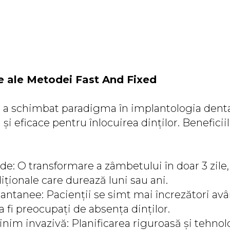
e ale Metodei Fast And Fixed
” a schimbat paradigma în implantologia denta
și eficace pentru înlocuirea dinților. Beneficii
de: O transformare a zâmbetului în doar 3 zile
ționale care durează luni sau ani.
tantanee: Pacienții se simt mai încrezători a
a fi preocupați de absența dinților.
inim invazivă: Planificarea riguroasă și tehno