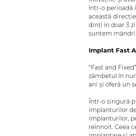
într-o perioadă 
această direcție
dinți în doar 3 
suntem mândri 
Implant Fast A
“Fast and Fixed
zâmbetul în num
ani și oferă un s
Într-o singură p
implanturilor de
implanturilor, 
reînnoit. Ceea c
implantare și ap