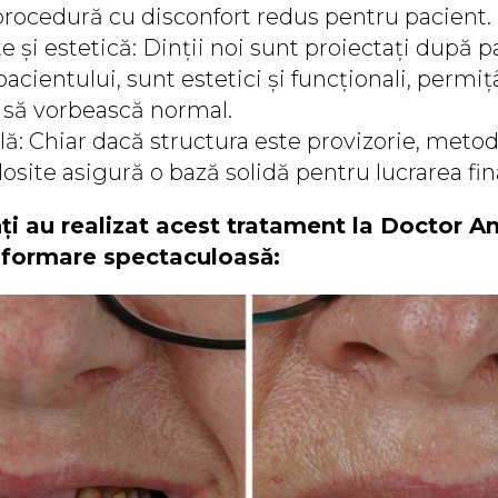
procedură cu disconfort redus pentru pacient.
e și estetică: Dinții noi sunt proiectați după 
 pacientului, sunt estetici și funcționali, permi
 să vorbească normal.
lă: Chiar dacă structura este provizorie, metod
losite asigură o bază solidă pentru lucrarea fin
ți au realizat acest tratament la Doctor An
sformare spectaculoasă: