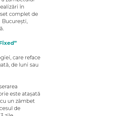
ealizări în
n set complet de
n București,
ă.
Fixed
”
iei, care reface
ată, de luni sau
nserarea
orie este atașată
l cu un zâmbet
ocesul de
3 zile