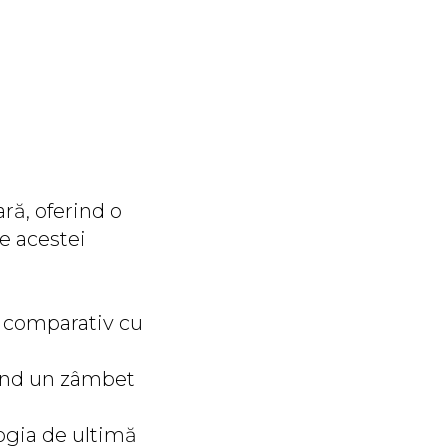
ră, oferind o
le acestei
, comparativ cu
vând un zâmbet
logia de ultimă