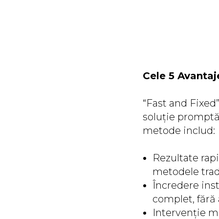
Cele 5 Avantaj
“Fast and Fixed
soluție promptă 
metode includ:
Rezultate rapi
metodele tradi
Încredere ins
complet, fără 
Intervenție m