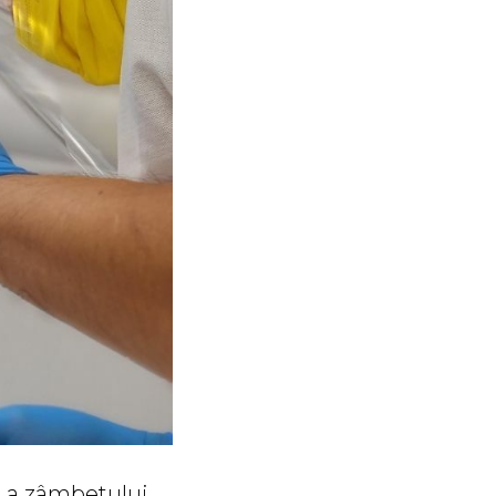
lă a zâmbetului