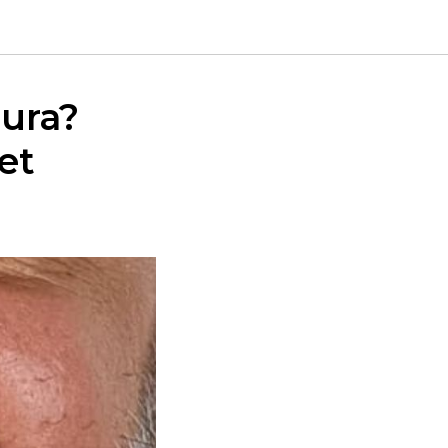
gura?
et