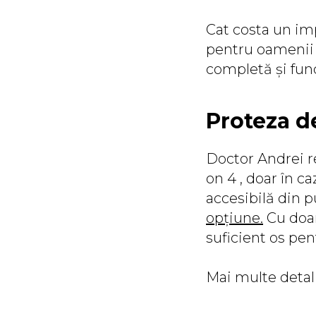
Cat costa un imp
pentru oamenii c
completă și func
Proteza de
Doctor Andrei r
on 4 , doar în c
accesibilă din p
opțiune.
Cu doar
suficient os pent
Mai multe detali