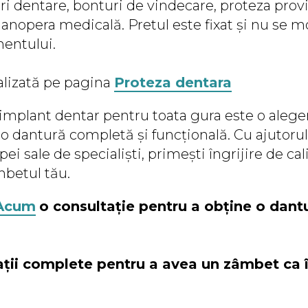
ri dentare, bonturi de vindecare, proteza provi
anopera medicală. Pretul este fixat și nu se m
mentului.
ualizată pe pagina
Proteza dentara
implant dentar pentru toata gura este o alege
o dantură completă și funcțională. Cu ajutorul
pei sale de specialiști, primești îngrijire de ca
mbetul tău.
Acum
o consultație pentru a obține o dant
ții complete pentru a avea un zâmbet ca î