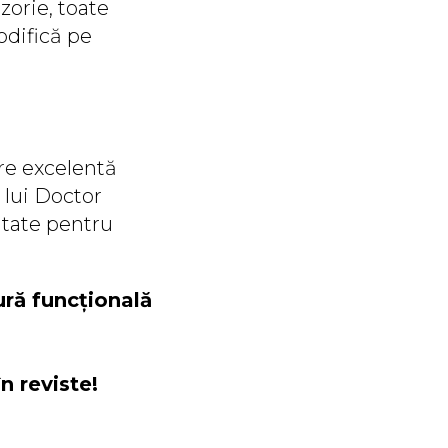
zorie, toate
odifică pe
re excelentă
 lui Doctor
litate pentru
ură funcțională
n reviste!