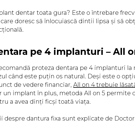
lant dentar toata gura? Este o întrebare frecv
are doresc să înlocuiască dintii lipsa și să ob
țională.
ntara pe 4 implanturi – All o
ecomandă proteza dentara pe 4 implanturi la 
azul când este puțin os natural. Deși este o op
unct de vedere financiar,
All on 4 trebuie lăsa
 un implant în plus, metoda All on 5 permite d
ru a avea dinți ficși toată viața.
i despre dantura fixa sunt explicate de Doctor 