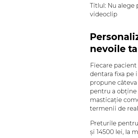
Titlul: Nu alege
videoclip
Personali
nevoile ta
Fiecare pacient 
dentara fixa pe 
propune câteva 
pentru a obține 
masticație comod
termenii de real
Preturile pentru
și 14500 lei, la 