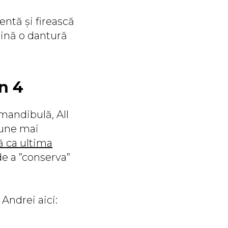
entă și firească
țină o dantură
n 4
mandibulă, All
țiune mai
tă ca ultima
e a ”conserva”
Andrei aici: