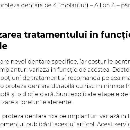
 proteza dentara pe 4 implanturi – All on 4 – pâ
zarea tratamentului în funcți
le
are nevoi dentare specifice, iar costurile pent
implanturi variază în funcție de acestea. Doct
opțiuni de tratament și recomandă pe cea mai
o proteza dentara durabilă cu risc minim de fr
ă și o dicție clară. Sunt explicate etapele de
izare si preturile aferente.
 proteza dentara fixa pe implanturi variază în l
momentul publicării acestui articol. Acest servi