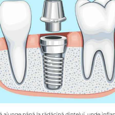
ă ajunge până la rădăcină dintelui, unde infla