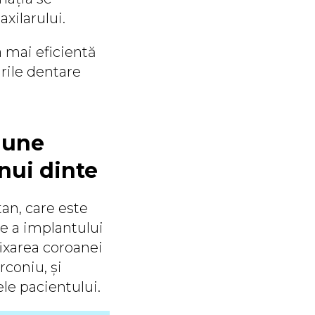
axilarului.
a mai eficientă
urile dentare
iune
nui dinte
tan, care este
re a implantului
ixarea coroanei
rconiu, și
le pacientului.