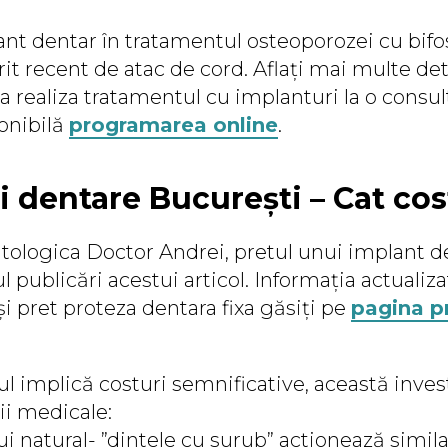
nt dentar în tratamentul osteoporozei cu bifos
rit recent de atac de cord. Aflați mai multe det
 a realiza tratamentul cu implanturi la o consul
onibilă
programarea online
.
i dentare București – Cat cos
atologica Doctor Andrei, pretul unui implant d
 publicări acestui articol. Informația actualiz
i pret proteza dentara fixa găsiți pe
pagina p
l implică costuri semnificative, această invest
ii medicale:
ui natural- ”dintele cu surub” actionează simila