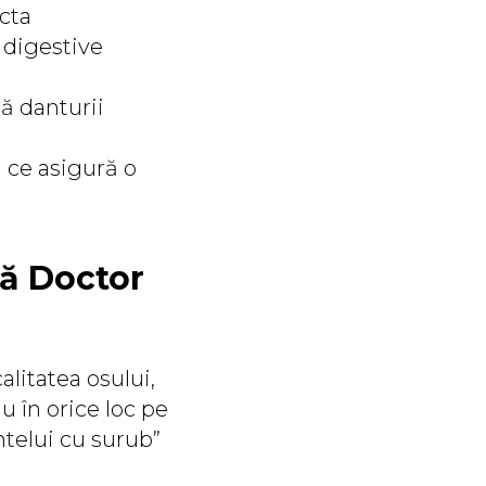
cta
 digestive
ră danturii
 ce asigură o
că Doctor
alitatea osului,
u în orice loc pe
ntelui cu surub”