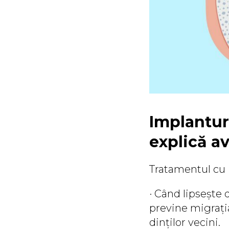
Implantur
explică av
Tratamentul cu 
· Când lipsește 
previne migrația
dinților vecini.