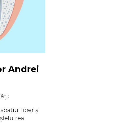
or Andrei
ăți:
pațiul liber și
șlefuirea