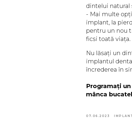
dintelui natural
- Mai multe opți
implant, la pier
pentru un nou tr
ficsi toată viața.
Nu lăsați un din
implantul dentar
încrederea în si
Programați un 
mânca bucatele 
07.06.2023
IMPLAN