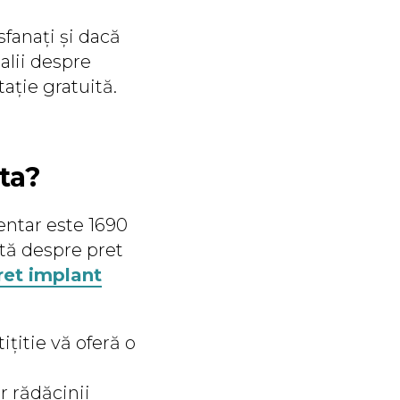
fanați și dacă
alii despre
tație gratuită.
ta?
entar este 1690
ată despre pret
ret implant
ițitie vă oferă o
r rădăcinii