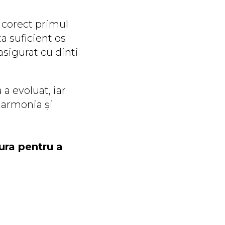
t corect primul
ta suficient os
asigurat cu dinti
a evoluat, iar
 armonia și
tura pentru a