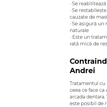
· Se reabilitea
· Se restabileșt
cauzate de mast
· Se asigură un r
naturale
· Este un tratam
rată mică de re
Contraind
Andrei
Tratamentul cu i
ceea ce face ca 
arcada dentara.
este posibil de r