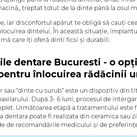
macină„ treptat totul: de la dinte până la osul m
e, iar disconfortul apărut te obligă să cauți ce
nlocuirea dintelui. În această situație, implant
mă care îți oferă dinti ficsi și durabili.
ile dentare Bucuresti - o opț
pentru înlocuirea rădăcinii u
 sau ”dinte cu surub” este un dispozitiv din ti
maxilarului. După 3- 6 luni, procesul de interga
plet. Următoarea etapă a tratamentului este f
 dentara poate fi realizata din ceramica sau zi
e de recomandările medicului și de preferințe