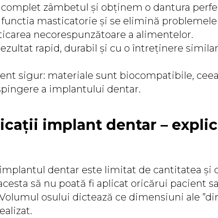
ză complet zâmbetul și obținem o dantura perfe
e functia masticatorie și se elimină problemele
icarea necorespunzătoare a alimentelor.
ezultat rapid, durabil și cu o întreținere simila
ent sigur: materiale sunt biocompatibile, ceea
spingere a implantului dentar.
icații implant dentar – expli
mplantul dentar este limitat de cantitatea și c
acesta să nu poată fi aplicat oricărui pacient sa
 Volumul osului dictează ce dimensiuni ale ”di
ealizat.