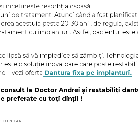
 și încetinește resorbția osoasă.
uni de tratament: Atunci când a fost planifica
derea acestuia peste 20-30 ani , de regula, exis
atament cu implanturi. Astfel, pacientul este 
te lipsă să vă împiedice să zâmbiți. Tehnologia 
 este o soluție inovatoare care poate restabili
ne – vezi oferta
Dantura fixa pe implanturi.
consult la Doctor Andrei și restabiliți dan
preferate cu toți dinții !
T DENTAR