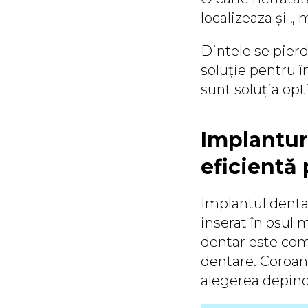
localizeaza și „ 
Dintele se pierd
soluție pentru î
sunt soluția opti
Implantur
eficientă 
Implantul dentar
inserat în osul 
dentar este com
dentare. Coroana
alegerea depind